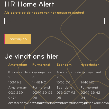
HR Home Alert
Als eerste op de hoogte van het nieuwste aanbod
Inschrijven
Je vindt ons hier
Amsterdam
Purmerend
Zaandam
Hypotheken
Koopvaardersplantsoen
Sydneystraat
Ankersmidplein
Sydneystraat
2
4
2
4
1034 KE
1448 NC
1506 CK
1448 NC
Amsterdam
Purmerend
Zaandam
Purmerend
020 229
0299 20 08
075 207 92
0299 25 42
9474
08
05
04
amsterdam@hrhome.nl
welkom@hrhome.nl
welkom@hrhome.nl
hypotheken@hrho