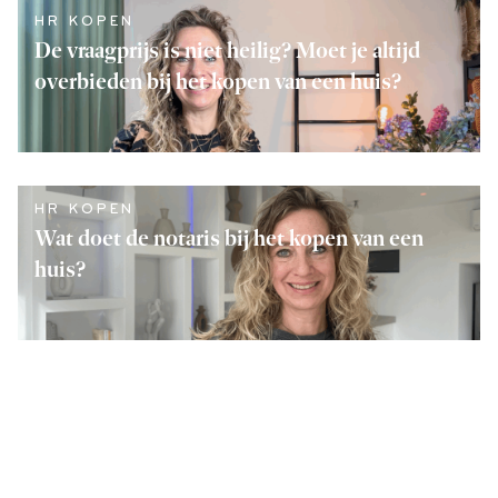
HR KOPEN
De vraagprijs is niet heilig? Moet je altijd
overbieden bij het kopen van een huis?
LEES VERDER
HR KOPEN
Wat doet de notaris bij het kopen van een
huis?
LEES VERDER
HR VERKOPEN
De opstartkosten van een makelaar? Zo zit
dat.