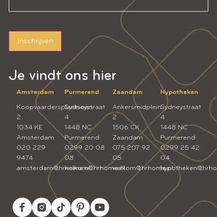
Inschrijven
Je vindt ons hier
Amsterdam
Purmerend
Zaandam
Hypotheken
Koopvaardersplantsoen
Sydneystraat
Ankersmidplein
Sydneystraat
2
4
2
4
1034 KE
1448 NC
1506 CK
1448 NC
Amsterdam
Purmerend
Zaandam
Purmerend
020 229
0299 20 08
075 207 92
0299 25 42
9474
08
05
04
amsterdam@hrhome.nl
welkom@hrhome.nl
welkom@hrhome.nl
hypotheken@hrho