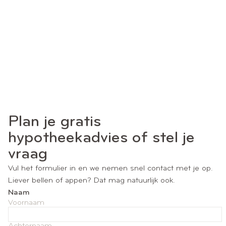
LEES VERDER
HR KOPEN
Een huis kun je veranderen, de locatie niet
LEES VERDER
Plan je gratis
hypotheekadvies of stel je
vraag
Vul het formulier in en we nemen snel contact met je op.
Liever bellen of appen? Dat mag natuurlijk ook.
Naam
Voornaam