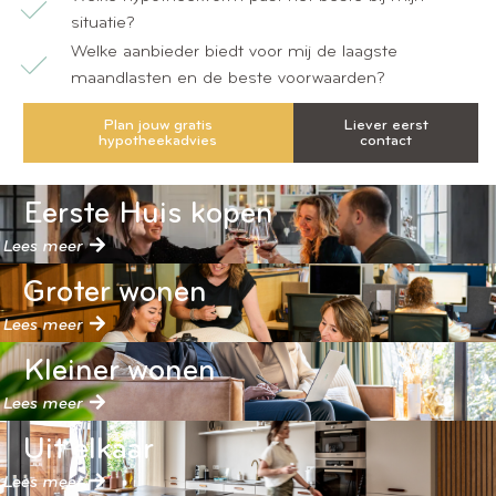
situatie?
Welke aanbieder biedt voor mij de laagste
maandlasten en de beste voorwaarden?
Plan jouw gratis
Liever eerst
hypotheekadvies
contact
Eerste Huis kopen
Lees meer
Groter wonen
Lees meer
Kleiner wonen
Lees meer
Uit elkaar
Lees meer