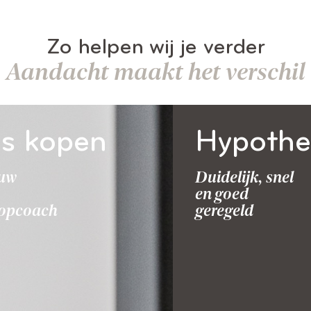
Zo helpen wij je verder
Aandacht maakt het verschil
s kopen
Hypothe
ouw
Duidelijk, snel
en goed
opcoach
geregeld