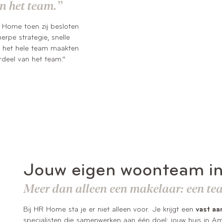
an het team.”
R Home toen zij besloten
erpe strategie, snelle
n het hele team maakten
erdeel van het team.”
Jouw eigen woonteam i
Meer dan alleen een makelaar: een team
Bij HR Home sta je er niet alleen voor. Je krijgt een
vast aa
specialisten die samenwerken aan één doel: jouw huis in A