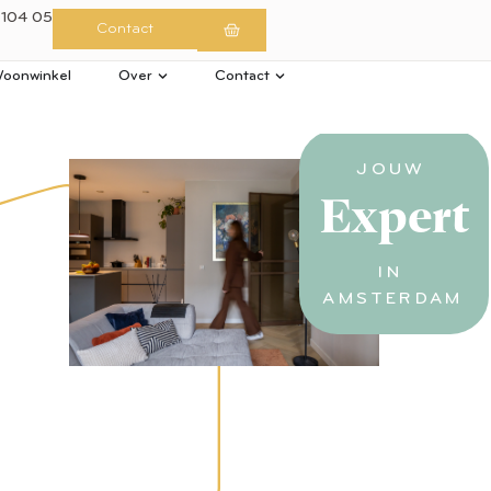
 104 05
Contact
oonwinkel
Over
Contact
JOUW
Expert
IN
AMSTERDAM