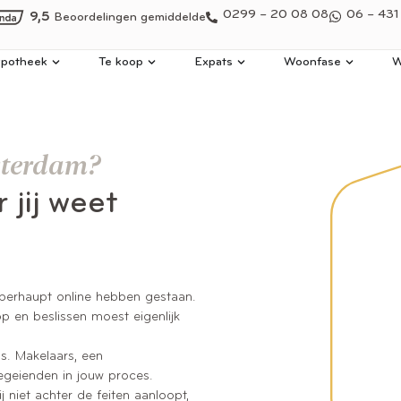
0299 – 20 08 08
06 – 431
9,5
Beoordelingen gemiddelde
potheek
Te koop
Expats
Woonfase
W
sterdam?
 jij weet
 überhaupt online hebben gestaan.
p en beslissen moest eigenlijk
s. Makelaars, een
begeienden in jouw proces.
j niet achter de feiten aanloopt,