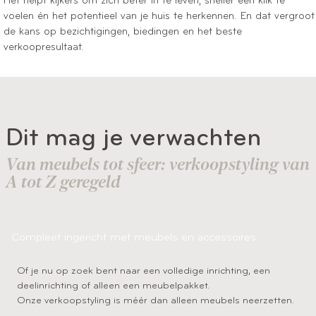
Het helpt kijkers om zich beter in te leven, sneller een klik te
voelen én het potentieel van je huis te herkennen. En dat vergroot
de kans op bezichtigingen, biedingen en het beste
verkoopresultaat.
Dit mag je verwachten
Van meubels tot sfeer: verkoopstyling van
A tot Z geregeld
Compleet ingericht met meubels en accessoires
Of je nu op zoek bent naar een volledige inrichting, een
deelinrichting of alleen een meubelpakket.
Onze verkoopstyling is méér dan alleen meubels neerzetten.