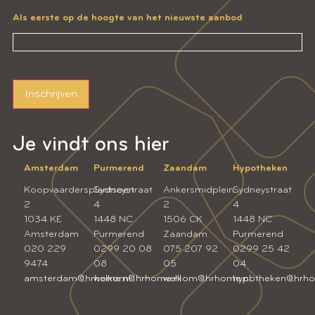
Als eerste op de hoogte van het nieuwste aanbod
Inschrijven
Je vindt ons hier
Amsterdam
Purmerend
Zaandam
Hypotheken
Koopvaardersplantsoen
Sydneystraat
Ankersmidplein
Sydneystraat
2
4
2
4
1034 KE
1448 NC
1506 CK
1448 NC
Amsterdam
Purmerend
Zaandam
Purmerend
020 229
0299 20 08
075 207 92
0299 25 42
9474
08
05
04
amsterdam@hrhome.nl
welkom@hrhome.nl
welkom@hrhome.nl
hypotheken@hrho