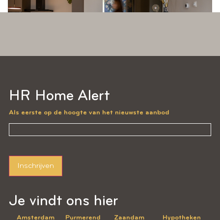
LEES VERDER
HR Home Alert
Als eerste op de hoogte van het nieuwste aanbod
Inschrijven
Je vindt ons hier
Amsterdam
Purmerend
Zaandam
Hypotheken