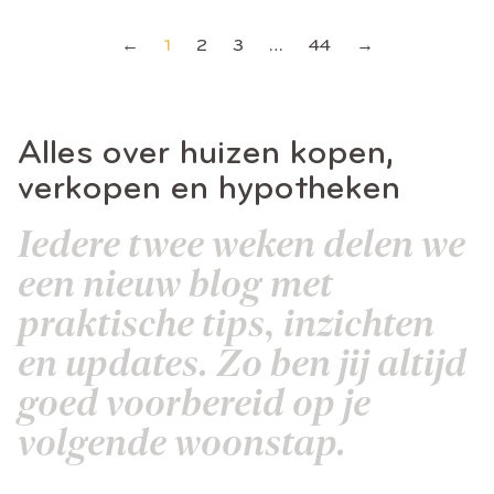
TE
595.000,
←
1
2
3
…
44
→
-
Alles over huizen kopen,
verkopen en hypotheken
Iedere twee weken delen we
een nieuw blog met
praktische tips, inzichten
en updates. Zo ben jij altijd
goed voorbereid op je
volgende woonstap.