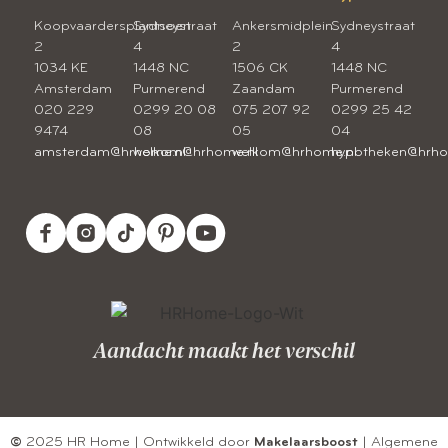
Koopvaardersplantsoen
Sydneystraat
Ankersmidplein
Sydneystraat
2
4
2
4
1034 KE
1448 NC
1506 CK
1448 NC
Amsterdam
Purmerend
Zaandam
Purmerend
020 229
0299 20 08
075 207 92
0299 25 42
9474
08
05
04
amsterdam@hrhome.nl
welkom@hrhome.nl
welkom@hrhome.nl
hypotheken@hrho
Aandacht maakt het verschil
©
2025 HR Home | Ontwikkeld door
Makelaarsboost
|
Algemene