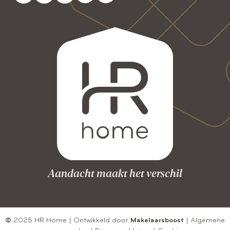
Aandacht maakt het verschil
©
2025 HR Home | Ontwikkeld door
Makelaarsboost
|
Algemene