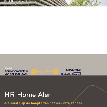
KLEIBURG 815
2
68 M
2
A
€
WOONRUIMTE
SLAAPKAMERS
ENERGIELABEL
325.000,
-
HR Home Alert
Als eerste op de hoogte van het nieuwste aanbod