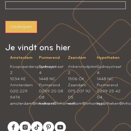
Inschrijven
Je vindt ons hier
Amsterdam
Purmerend
Zaandam
Hypotheken
Koopvaardersplantsoen
Sydneystraat
Ankersmidplein
Sydneystraat
2
4
2
4
1034 KE
1448 NC
1506 CK
1448 NC
Amsterdam
Purmerend
Zaandam
Purmerend
020 229
0299 20 08
075 207 92
0299 25 42
9474
08
05
04
amsterdam@hrhome.nl
welkom@hrhome.nl
welkom@hrhome.nl
hypotheken@hrho