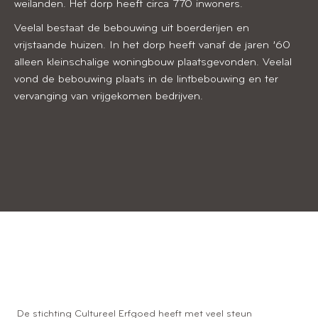
weilanden. Het dorp heeft circa 770 inwoners.
Veelal bestaat de bebouwing uit boerderijen en
vrijstaande huizen. In het dorp heeft vanaf de jaren ’60
alleen kleinschalige woningbouw plaatsgevonden. Veelal
vond de bebouwing plaats in de lintbebouwing en ter
vervanging van vrijgekomen bedrijven.
Alles bij de hand
De stichting Cultureel Erfgoed heeft met veel steun