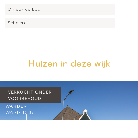
Ontdek de buurt
Scholen
Huizen in deze wijk
VERKOCHT ONDER
VOORBEHOUD
WARDER
WARDER 36
2
210 M
6
A
€
WOONRUIMTE
SLAAPKAMERS
ENERGIELABEL
850.000,