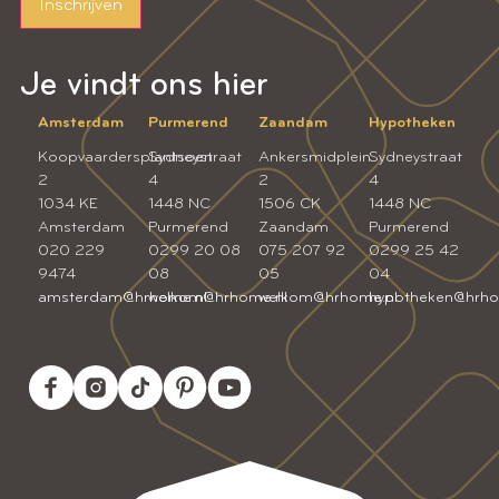
Inschrijven
Je vindt ons hier
Amsterdam
Purmerend
Zaandam
Hypotheken
Koopvaardersplantsoen
Sydneystraat
Ankersmidplein
Sydneystraat
2
4
2
4
1034 KE
1448 NC
1506 CK
1448 NC
Amsterdam
Purmerend
Zaandam
Purmerend
020 229
0299 20 08
075 207 92
0299 25 42
9474
08
05
04
amsterdam@hrhome.nl
welkom@hrhome.nl
welkom@hrhome.nl
hypotheken@hrho