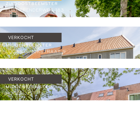
ZUIDOOSTBEEMSTER
PURMERENDERWEG 183
2
99 M
3
E
€
WOONRUIMTE
SLAAPKAMERS
ENERGIELABEL
535.000,
VERKOCHT
-
MIDDENBEEMSTER
LUCAS SINCKSTRAAT 9
2
124 M
4
A+
€
WOONRUIMTE
SLAAPKAMERS
ENERGIELABEL
575.000,
VERKOCHT
-
MIDDENBEEMSTER
HOGERLUST 7
2
87 M
3
B
€
WOONRUIMTE
SLAAPKAMERS
ENERGIELABEL
400.000,
-