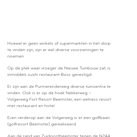
Alles bij de hand
Hoewel er geen winkels of supermarkten in het dorp
te vinden zijn, zijn er wel diverse voorzieningen te
noemen.
Op de plek waar vroeger de Nieuwe Tuinbouw zat, is
inmiddels sushi restaurant Boss gevestigd.
Er zijn aan de Purmerenderweg diverse tuincentra te
vinden. Ook is er op de hoek Nekkerweg –
Volgerweg Fort Resort Beemster, een welness resort
met restaurant en hotel.
Even verderop aan de Volgerweg is er een golfbaan
(golfresort Beemster) gerealiseerd.
Aan de rand van Zuidoostbeemster tegen de N244