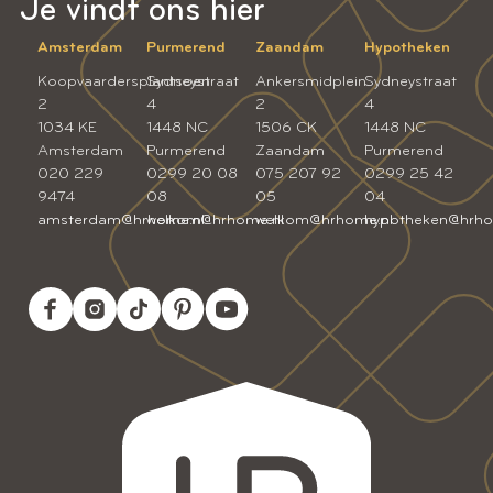
Je vindt ons hier
Amsterdam
Purmerend
Zaandam
Hypotheken
Koopvaardersplantsoen
Sydneystraat
Ankersmidplein
Sydneystraat
2
4
2
4
1034 KE
1448 NC
1506 CK
1448 NC
Amsterdam
Purmerend
Zaandam
Purmerend
020 229
0299 20 08
075 207 92
0299 25 42
9474
08
05
04
amsterdam@hrhome.nl
welkom@hrhome.nl
welkom@hrhome.nl
hypotheken@hrho