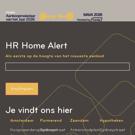
HR Home Alert
Als eerste op de hoogte van het nieuwste aanbod
Inschrijven
Je vindt ons hier
Amsterdam
Purmerend
Zaandam
Hypotheken
Koopvaardersplantsoen
Sydneystraat
Ankersmidplein
Sydneystraat