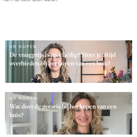
HR KOPEN
De vraagprijs is niet heilig? Moet je altijd
overbieden bij het kopen van een huis?
LEES VERDER
HR KOPEN
Wat doet de notaris bij het kopen van een
huis?