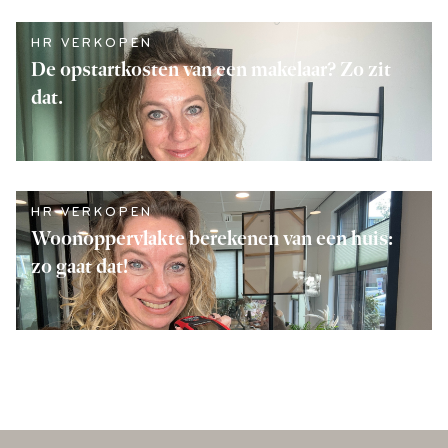
LEES VERDER
HR VERKOPEN
De opstartkosten van een makelaar? Zo zit
dat.
LEES VERDER
HR VERKOPEN
Woonoppervlakte berekenen van een huis:
zo gaat dat!
LEES VERDER