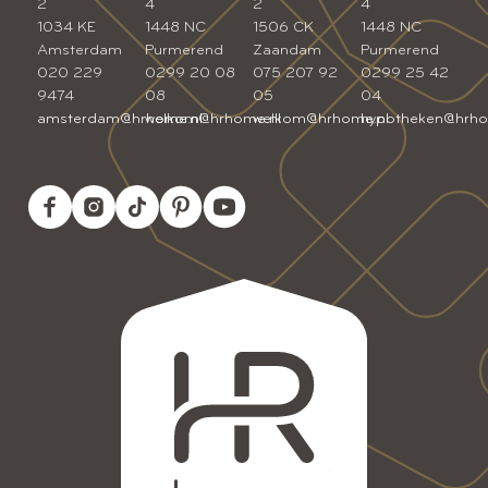
2
4
2
4
1034 KE
1448 NC
1506 CK
1448 NC
Amsterdam
Purmerend
Zaandam
Purmerend
020 229
0299 20 08
075 207 92
0299 25 42
9474
08
05
04
amsterdam@hrhome.nl
welkom@hrhome.nl
welkom@hrhome.nl
hypotheken@hrho