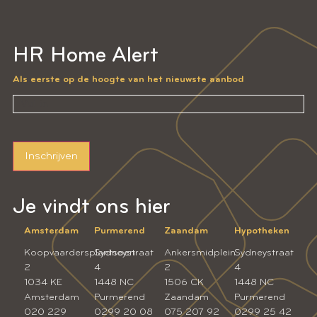
HR Home Alert
Als eerste op de hoogte van het nieuwste aanbod
Inschrijven
Je vindt ons hier
Amsterdam
Purmerend
Zaandam
Hypotheken
Koopvaardersplantsoen
Sydneystraat
Ankersmidplein
Sydneystraat
2
4
2
4
1034 KE
1448 NC
1506 CK
1448 NC
Amsterdam
Purmerend
Zaandam
Purmerend
020 229
0299 20 08
075 207 92
0299 25 42