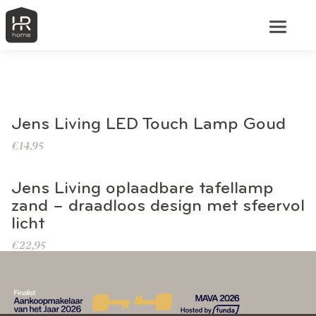
BEKIJK DIT PRODUCT
Jens Living LED Touch Lamp Goud
€
14,95
BEKIJK DIT PRODUCT
Jens Living oplaadbare tafellamp
zand – draadloos design met sfeervol
licht
€
22,95