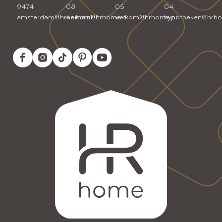
9474
08
05
04
amsterdam@hrhome.nl
welkom@hrhome.nl
welkom@hrhome.nl
hypotheken@hrho