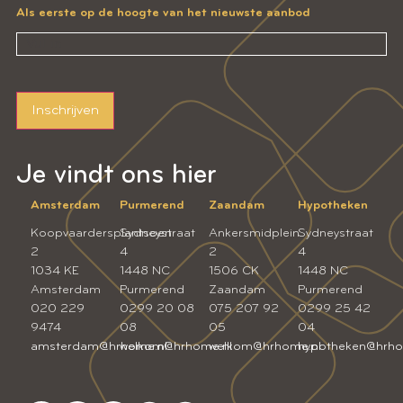
Als eerste op de hoogte van het nieuwste aanbod
Inschrijven
Je vindt ons hier
Amsterdam
Purmerend
Zaandam
Hypotheken
Koopvaardersplantsoen
Sydneystraat
Ankersmidplein
Sydneystraat
2
4
2
4
1034 KE
1448 NC
1506 CK
1448 NC
Amsterdam
Purmerend
Zaandam
Purmerend
020 229
0299 20 08
075 207 92
0299 25 42
9474
08
05
04
amsterdam@hrhome.nl
welkom@hrhome.nl
welkom@hrhome.nl
hypotheken@hrho