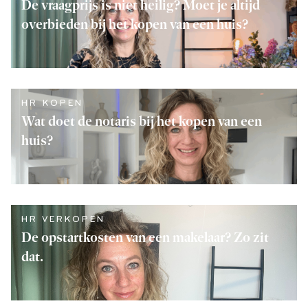
De vraagprijs is niet heilig? Moet je altijd
overbieden bij het kopen van een huis?
LEES VERDER
HR KOPEN
Wat doet de notaris bij het kopen van een
huis?
LEES VERDER
HR VERKOPEN
De opstartkosten van een makelaar? Zo zit
dat.