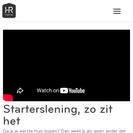
Starterslening, zo zit
het
Ga jij je eerste huis kopen? Dan weet jij als geen ander dat