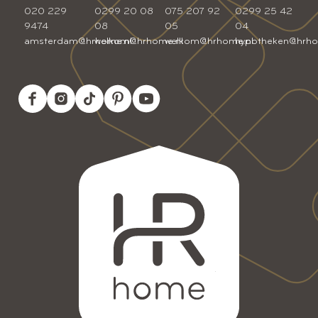
020 229
0299 20 08
075 207 92
0299 25 42
9474
08
05
04
amsterdam@hrhome.nl
welkom@hrhome.nl
welkom@hrhome.nl
hypotheken@hrho