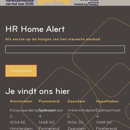
HR Home Alert
Als eerste op de hoogte van het nieuwste aanbod
Inschrijven
Je vindt ons hier
Amsterdam
Purmerend
Zaandam
Hypotheken
Koopvaardersplantsoen
Sydneystraat
Ankersmidplein
Sydneystraat
2
4
2
4
1034 KE
1448 NC
1506 CK
1448 NC
Amsterdam
Purmerend
Zaandam
Purmerend