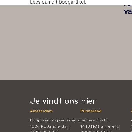
Lees dan dit boogartikel.
Je vindt ons hier
Amsterdam
Purmerend
Koopvaardersplantsoen 2
Sydneystraat 4
1034 KE Amsterdam
1448 NC Purmerend