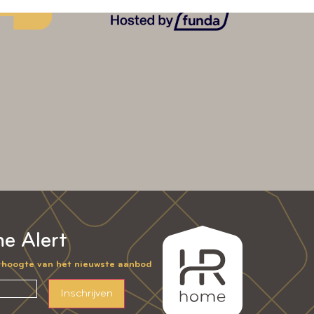
e Alert
e hoogte van het nieuwste aanbod
Inschrijven