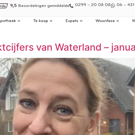
0299 – 20 08 08
06 – 431
9,5
Beoordelingen gemiddelde
potheek
Te koop
Expats
Woonfase
W
cijfers van Waterland – janu