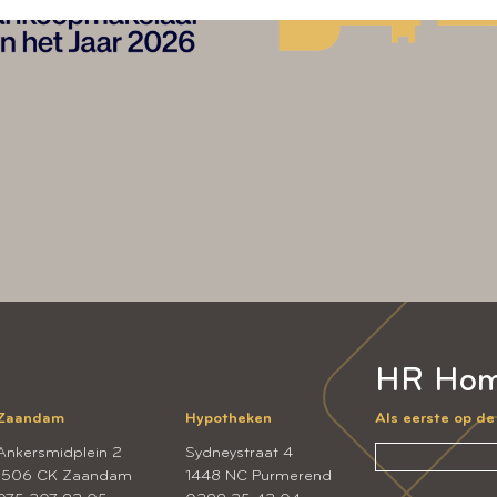
HR Hom
Zaandam
Hypotheken
Als eerste op d
Ankersmidplein 2
Sydneystraat 4
1506 CK Zaandam
1448 NC Purmerend