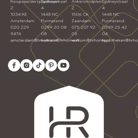
Koopvaardersplantsoen
Sydneystraat
Ankersmidplein
Sydneystraat
2
4
2
4
1034 KE
1448 NC
1506 CK
1448 NC
Amsterdam
Purmerend
Zaandam
Purmerend
020 229
0299 20 08
075 207 92
0299 25 42
9474
08
05
04
amsterdam@hrhome.nl
welkom@hrhome.nl
welkom@hrhome.nl
hypotheken@hrho