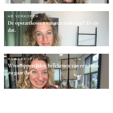
LEES VERDER
HR VERKOPEN
De opstartkosten van een makelaar? Zo zit
dat.
LEES VERDER
HR VERKOPEN
Woonoppervlakte berekenen van een huis:
zo gaat dat!
LEES VERDER