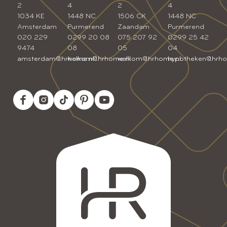
2
4
2
4
1034 KE
1448 NC
1506 CK
1448 NC
Amsterdam
Purmerend
Zaandam
Purmerend
020 229
0299 20 08
075 207 92
0299 25 42
9474
08
05
04
amsterdam@hrhome.nl
welkom@hrhome.nl
welkom@hrhome.nl
hypotheken@hrho