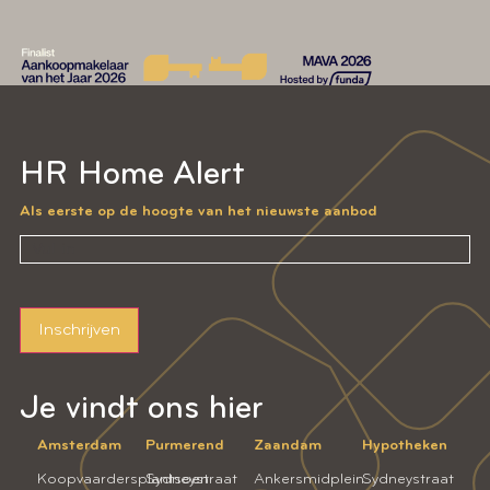
HR Home Alert
Als eerste op de hoogte van het nieuwste aanbod
Inschrijven
Je vindt ons hier
Amsterdam
Purmerend
Zaandam
Hypotheken
Koopvaardersplantsoen
Sydneystraat
Ankersmidplein
Sydneystraat