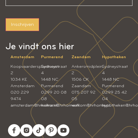
Inschrijven
Je vindt ons hier
Amsterdam
Purmerend
Zaandam
Hypotheken
Koopvaardersplantsoen
Sydneystraat
Ankersmidplein
Sydneystraat
2
4
2
4
1034 KE
1448 NC
1506 CK
1448 NC
Amsterdam
Purmerend
Zaandam
Purmerend
020 229
0299 20 08
075 207 92
0299 25 42
9474
08
05
04
amsterdam@hrhome.nl
welkom@hrhome.nl
welkom@hrhome.nl
hypotheken@hrho