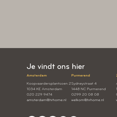
Je vindt ons hier
Amsterdam
Purmerend
Koopvaardersplantsoen 2
Sydneystraat 4
1034 KE Amsterdam
1448 NC Purmerend
020 229 9474
0299 20 08 08
amsterdam@hrhome.nl
welkom@hrhome.nl