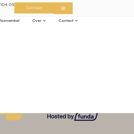
 104 05
Contact
oonwinkel
Over
Contact