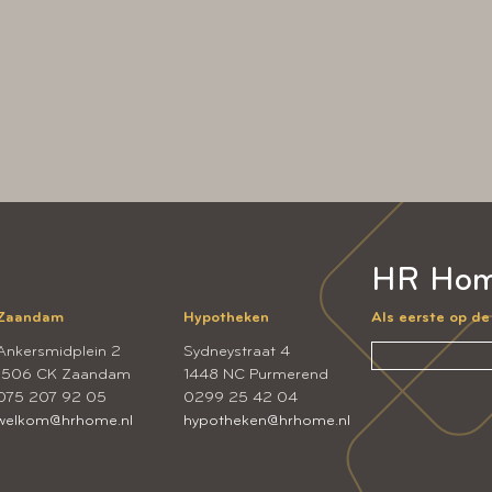
HR Hom
Zaandam
Hypotheken
Als eerste op d
Ankersmidplein 2
Sydneystraat 4
1506 CK Zaandam
1448 NC Purmerend
075 207 92 05
0299 25 42 04
welkom@hrhome.nl
hypotheken@hrhome.nl