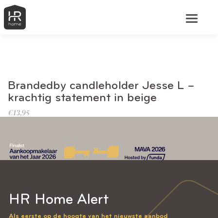
BEKIJK DIT PRODUCT
Brandedby candleholder Jesse L –
krachtig statement in beige
€
13,95
HR Home Alert
Als eerste op de hoogte van het nieuwste aanbod