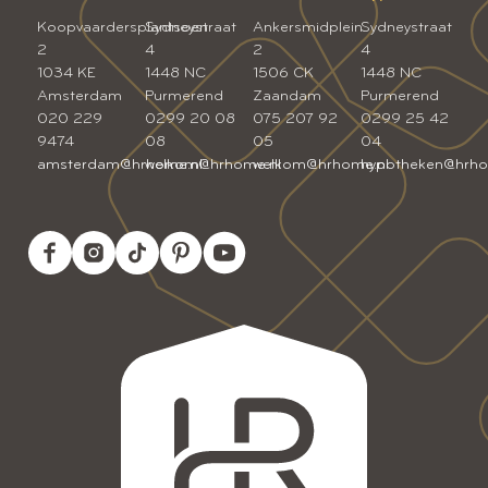
Koopvaardersplantsoen
Sydneystraat
Ankersmidplein
Sydneystraat
2
4
2
4
1034 KE
1448 NC
1506 CK
1448 NC
Amsterdam
Purmerend
Zaandam
Purmerend
020 229
0299 20 08
075 207 92
0299 25 42
9474
08
05
04
amsterdam@hrhome.nl
welkom@hrhome.nl
welkom@hrhome.nl
hypotheken@hrho