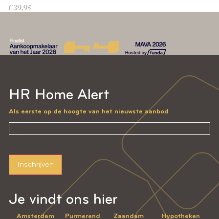
€
39,95
HR Home Alert
Als eerste op de hoogte van het nieuwste aanbod
Inschrijven
Je vindt ons hier
Amsterdam
Purmerend
Zaandam
Hypotheken