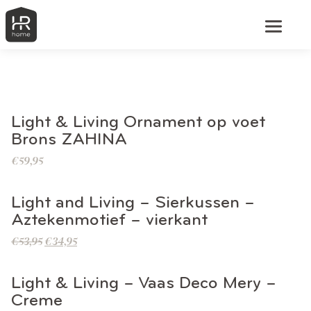
BEKIJK DIT PRODUCT
Light & Living Ornament op voet
Brons ZAHINA
€
59,95
BEKIJK DIT PRODUCT
Light and Living – Sierkussen –
Aztekenmotief – vierkant
€
53,95
€
34,95
BEKIJK DIT PRODUCT
Light & Living – Vaas Deco Mery –
Creme