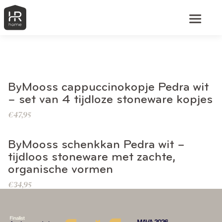
BEKIJK DIT PRODUCT
ByMooss cappuccinokopje Pedra wit
– set van 4 tijdloze stoneware kopjes
€
47,95
BEKIJK DIT PRODUCT
ByMooss schenkkan Pedra wit –
tijdloos stoneware met zachte,
organische vormen
€
34,95