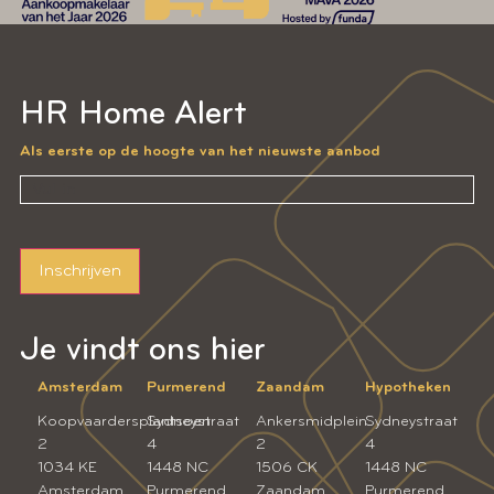
HR Home Alert
Als eerste op de hoogte van het nieuwste aanbod
Inschrijven
Je vindt ons hier
Amsterdam
Purmerend
Zaandam
Hypotheken
Koopvaardersplantsoen
Sydneystraat
Ankersmidplein
Sydneystraat
2
4
2
4
1034 KE
1448 NC
1506 CK
1448 NC
Amsterdam
Purmerend
Zaandam
Purmerend