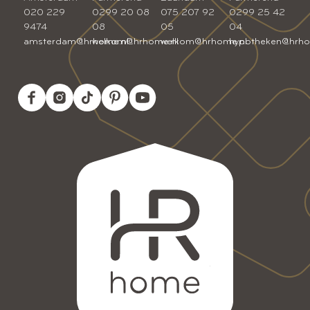
020 229
0299 20 08
075 207 92
0299 25 42
9474
08
05
04
amsterdam@hrhome.nl
welkom@hrhome.nl
welkom@hrhome.nl
hypotheken@hrho