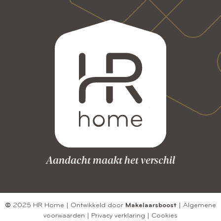
Aandacht maakt het verschil
©
2025 HR Home | Ontwikkeld door
Makelaarsboost
|
Algemene
voorwaarden
|
Privacy verklaring
|
Cookies