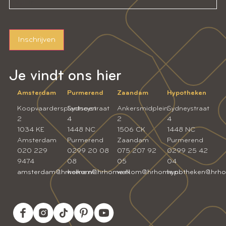
Inschrijven
Je vindt ons hier
Amsterdam
Purmerend
Zaandam
Hypotheken
Koopvaardersplantsoen
Sydneystraat
Ankersmidplein
Sydneystraat
2
4
2
4
1034 KE
1448 NC
1506 CK
1448 NC
Amsterdam
Purmerend
Zaandam
Purmerend
020 229
0299 20 08
075 207 92
0299 25 42
9474
08
05
04
amsterdam@hrhome.nl
welkom@hrhome.nl
welkom@hrhome.nl
hypotheken@hrho