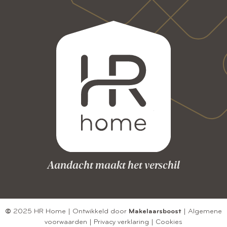
Aandacht maakt het verschil
©
2025 HR Home | Ontwikkeld door
Makelaarsboost
|
Algemene
voorwaarden
|
Privacy verklaring
|
Cookies