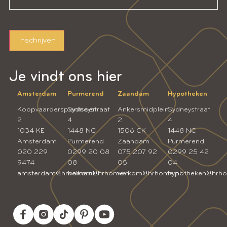
Inschrijven
Je vindt ons hier
Amsterdam
Purmerend
Zaandam
Hypotheken
Koopvaardersplantsoen
Sydneystraat
Ankersmidplein
Sydneystraat
2
4
2
4
1034 KE
1448 NC
1506 CK
1448 NC
Amsterdam
Purmerend
Zaandam
Purmerend
020 229
0299 20 08
075 207 92
0299 25 42
9474
08
05
04
amsterdam@hrhome.nl
welkom@hrhome.nl
welkom@hrhome.nl
hypotheken@hrho