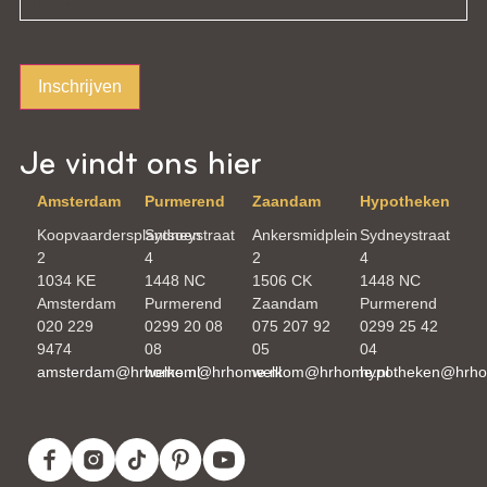
Inschrijven
Je vindt ons hier
Amsterdam
Purmerend
Zaandam
Hypotheken
Koopvaardersplantsoen
Sydneystraat
Ankersmidplein
Sydneystraat
2
4
2
4
1034 KE
1448 NC
1506 CK
1448 NC
Amsterdam
Purmerend
Zaandam
Purmerend
020 229
0299 20 08
075 207 92
0299 25 42
9474
08
05
04
amsterdam@hrhome.nl
welkom@hrhome.nl
welkom@hrhome.nl
hypotheken@hrho