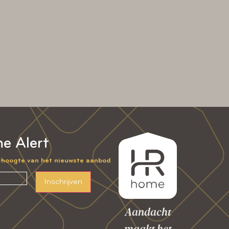
e Alert
e hoogte van het nieuwste aanbod
Inschrijven
Aandacht
maakt het