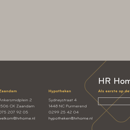
HR Hom
Zaandam
Hypotheken
Als eerste op d
Ankersmidplein 2
Sydneystraat 4
1506 CK Zaandam
1448 NC Purmerend
075 207 92 05
0299 25 42 04
welkom@hrhome.nl
hypotheken@hrhome.nl