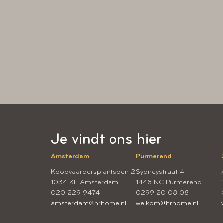
Je vindt ons hier
Amsterdam
Purmerend
Koopvaardersplantsoen 2
Sydneystraat 4
1034 KE Amsterdam
1448 NC Purmerend
020 229 9474
0299 20 08 08
amsterdam@hrhome.nl
welkom@hrhome.nl