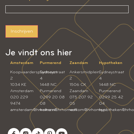
Inschrijven
Je vindt ons hier
Amsterdam
Purmerend
Zaandam
Hypotheken
Koopvaardersplantsoen
Sydneystraat
Ankersmidplein
Sydneystraat
2
4
2
4
1034 KE
1448 NC
1506 CK
1448 NC
Amsterdam
Purmerend
Zaandam
Purmerend
020 229
0299 20 08
075 207 92
0299 25 42
9474
08
05
04
amsterdam@hrhome.nl
welkom@hrhome.nl
welkom@hrhome.nl
hypotheken@hrho