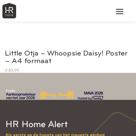
BEKIJK DIT PRODUCT
Little Otja – Whoopsie Daisy! Poster
– A4 formaat
€
10,95
HR Home Alert
Als eerste op de hoogte van het nieuwste aanbod