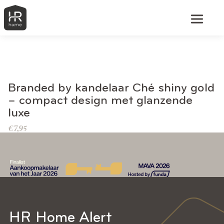
BEKIJK DIT PRODUCT
Branded by kandelaar Ché shiny gold
– compact design met glanzende
luxe
€
7,95
HR Home Alert