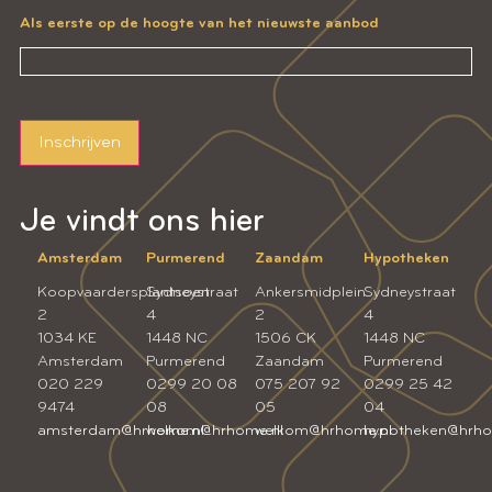
Als eerste op de hoogte van het nieuwste aanbod
Inschrijven
Je vindt ons hier
Amsterdam
Purmerend
Zaandam
Hypotheken
Koopvaardersplantsoen
Sydneystraat
Ankersmidplein
Sydneystraat
2
4
2
4
1034 KE
1448 NC
1506 CK
1448 NC
Amsterdam
Purmerend
Zaandam
Purmerend
020 229
0299 20 08
075 207 92
0299 25 42
9474
08
05
04
amsterdam@hrhome.nl
welkom@hrhome.nl
welkom@hrhome.nl
hypotheken@hrho