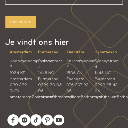
Inschrijven
Je vindt ons hier
Amsterdam
Purmerend
Zaandam
Hypotheken
Koopvaardersplantsoen
Sydneystraat
Ankersmidplein
Sydneystraat
2
4
2
4
1034 KE
1448 NC
1506 CK
1448 NC
Amsterdam
Purmerend
Zaandam
Purmerend
020 229
0299 20 08
075 207 92
0299 25 42
9474
08
05
04
amsterdam@hrhome.nl
welkom@hrhome.nl
welkom@hrhome.nl
hypotheken@hrho