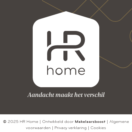
Aandacht maakt het verschil
©
2025 HR Home | Ontwikkeld door
Makelaarsboost
|
Algemene
voorwaarden
|
Privacy verklaring
|
Cookies