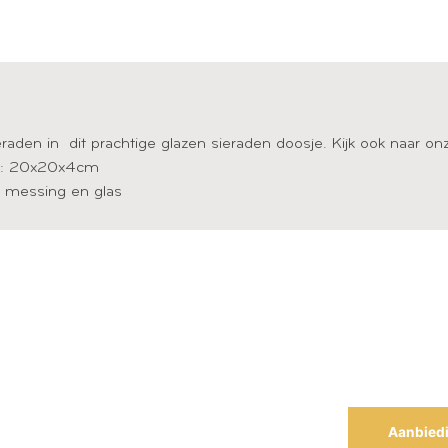
eraden in dit prachtige glazen sieraden doosje. Kijk ook naar on
g: 20x20x4cm
: messing en glas
Aanbied