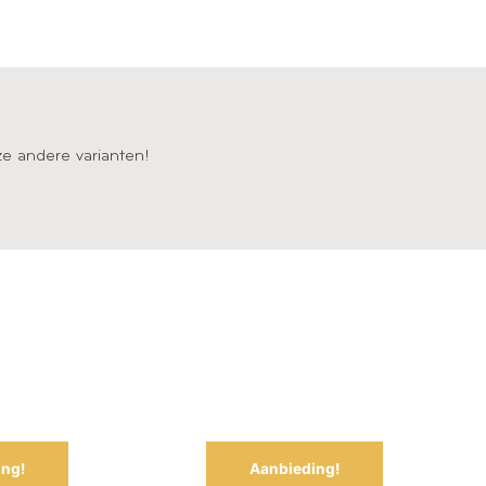
ze andere varianten!
ing!
Aanbieding!