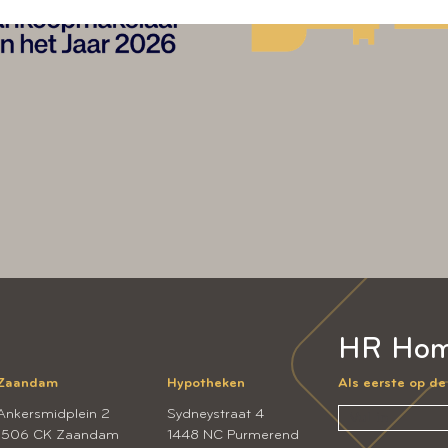
HR Hom
Zaandam
Hypotheken
Als eerste op d
Ankersmidplein 2
Sydneystraat 4
1506 CK Zaandam
1448 NC Purmerend