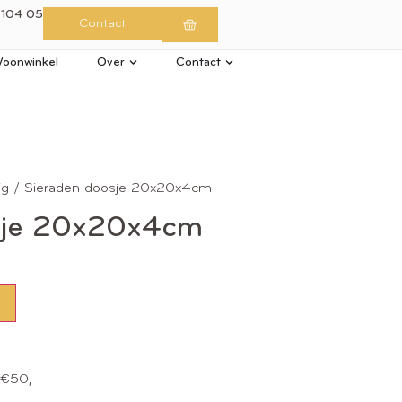
 104 05
Contact
oonwinkel
Over
Contact
ig
/ Sieraden doosje 20x20x4cm
sje 20x20x4cm
n
 €50,-