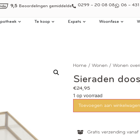
0299 – 20 08 08
06 – 431
9,5
Beoordelingen gemiddelde
potheek
Te koop
Expats
Woonfase
W
Home
/
Wonen
/
Wonen over
Sieraden doo
€
24,95
1 op voorraad
Toevoegen aan winkelwage
Gratis verzending vanaf