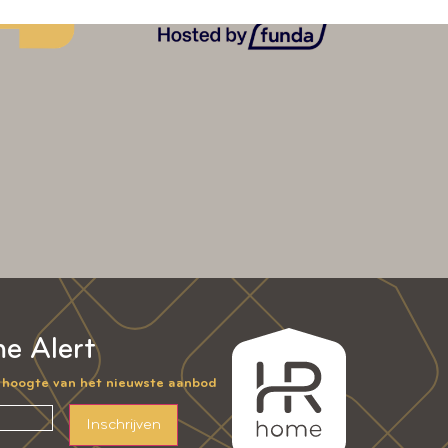
e Alert
e hoogte van het nieuwste aanbod
Inschrijven