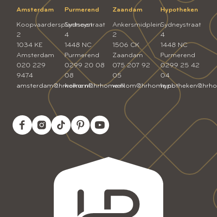
Amsterdam
Purmerend
Zaandam
Hypotheken
Koopvaardersplantsoen
Sydneystraat
Ankersmidplein
Sydneystraat
2
4
2
4
1034 KE
1448 NC
1506 CK
1448 NC
Amsterdam
Purmerend
Zaandam
Purmerend
020 229
0299 20 08
075 207 92
0299 25 42
9474
08
05
04
amsterdam@hrhome.nl
welkom@hrhome.nl
welkom@hrhome.nl
hypotheken@hrho