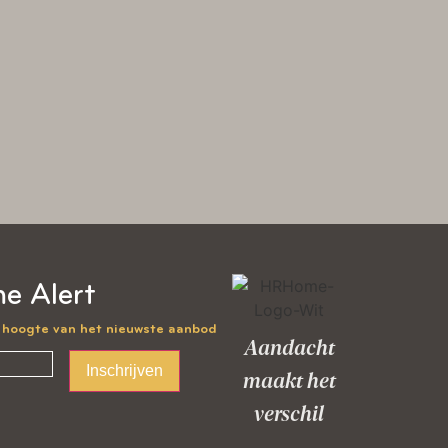
e Alert
e hoogte van het nieuwste aanbod
Aandacht
Inschrijven
maakt het
verschil