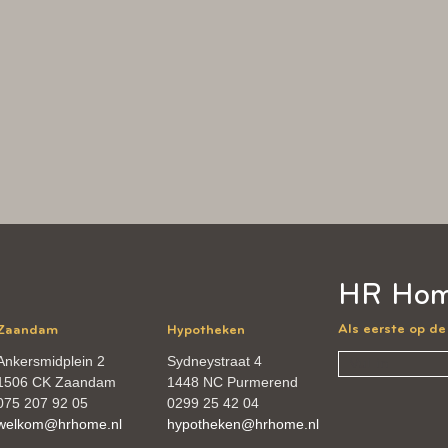
HR Hom
Als eerste op d
Zaandam
Hypotheken
Ankersmidplein 2
Sydneystraat 4
1506 CK Zaandam
1448 NC Purmerend
075 207 92 05
0299 25 42 04
welkom@hrhome.nl
hypotheken@hrhome.nl