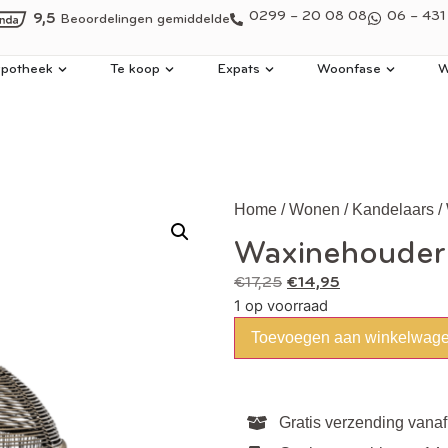
0299 – 20 08 08
06 – 431
9,5
Beoordelingen gemiddelde
potheek
Te koop
Expats
Woonfase
W
Home
/
Wonen
/
Kandelaars
/
Waxinehouder
€
17,25
€
14,95
1 op voorraad
Toevoegen aan winkelwag
Gratis verzending vanaf