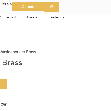
 104 05
Contact
oonwinkel
Over
Contact
 Waxinehouder Brass
 Brass
en
 €50,-