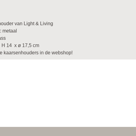
ouder van Light & Living
: metaal
ass
: H 14 x ø 17,5 cm
lle kaarsenhouders in de webshop!