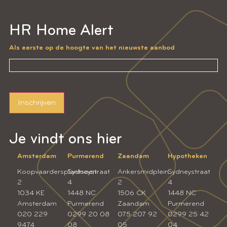
HR Home Alert
Als eerste op de hoogte van het nieuwste aanbod
Inschrijven
Je vindt ons hier
Amsterdam
Purmerend
Zaandam
Hypotheken
Koopvaardersplantsoen
Sydneystraat
Ankersmidplein
Sydneystraat
2
4
2
4
1034 KE
1448 NC
1506 CK
1448 NC
Amsterdam
Purmerend
Zaandam
Purmerend
020 229
0299 20 08
075 207 92
0299 25 42
9474
08
05
04