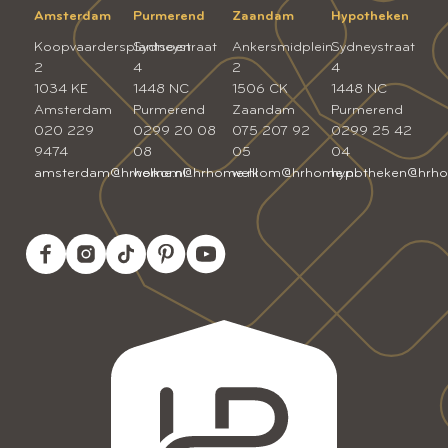
Amsterdam
Purmerend
Zaandam
Hypotheken
Koopvaardersplantsoen
Sydneystraat
Ankersmidplein
Sydneystraat
2
4
2
4
1034 KE
1448 NC
1506 CK
1448 NC
Amsterdam
Purmerend
Zaandam
Purmerend
020 229
0299 20 08
075 207 92
0299 25 42
9474
08
05
04
amsterdam@hrhome.nl
welkom@hrhome.nl
welkom@hrhome.nl
hypotheken@hrho