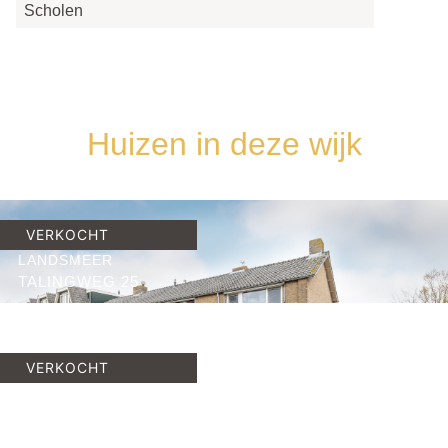
Scholen
Huizen in deze wijk
VERKOCHT
LANDSMEER
TALINGWEG 25
2
83 M
3
C
€
WOONRUIMTE
SLAAPKAMERS
ENERGIELABEL
497.500,
VERKOCHT
-
LANDSMEER
STOUTENBURG 28
2
112 M
3
C