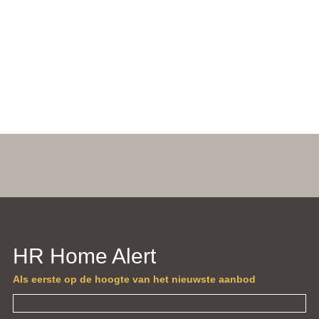
€
WOONRUIMTE
SLAAPKAMERS
ENERGIELABEL
615.000,
-
HR Home Alert
Als eerste op de hoogte van het nieuwste aanbod