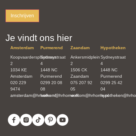
Inschrijven
Je vindt ons hier
Amsterdam
Purmerend
Zaandam
Hypotheken
Koopvaardersplantsoen
Sydneystraat
Ankersmidplein
Sydneystraat
2
4
2
4
1034 KE
1448 NC
1506 CK
1448 NC
Amsterdam
Purmerend
Zaandam
Purmerend
020 229
0299 20 08
075 207 92
0299 25 42
9474
08
05
04
amsterdam@hrhome.nl
welkom@hrhome.nl
welkom@hrhome.nl
hypotheken@hrho