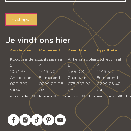
Inschrijven
Je vindt ons hier
Amsterdam
Purmerend
Zaandam
Hypotheken
Koopvaardersplantsoen
Sydneystraat
Ankersmidplein
Sydneystraat
2
4
2
4
1034 KE
1448 NC
1506 CK
1448 NC
Amsterdam
Purmerend
Zaandam
Purmerend
020 229
0299 20 08
075 207 92
0299 25 42
9474
08
05
04
amsterdam@hrhome.nl
welkom@hrhome.nl
welkom@hrhome.nl
hypotheken@hrho