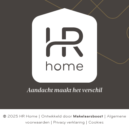
Aandacht maakt het verschil
©
2025 HR Home | Ontwikkeld door
Makelaarsboost
|
Algemene
voorwaarden
|
Privacy verklaring
|
Cookies