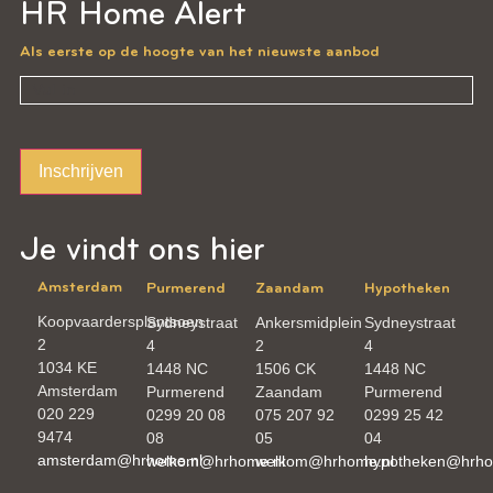
HR Home Alert
Als eerste op de hoogte van het nieuwste aanbod
Inschrijven
Je vindt ons hier
Amsterdam
Purmerend
Zaandam
Hypotheken
Koopvaardersplantsoen
Sydneystraat
Ankersmidplein
Sydneystraat
2
4
2
4
1034 KE
1448 NC
1506 CK
1448 NC
Amsterdam
Purmerend
Zaandam
Purmerend
020 229
0299 20 08
075 207 92
0299 25 42
9474
08
05
04
amsterdam@hrhome.nl
welkom@hrhome.nl
welkom@hrhome.nl
hypotheken@hrho