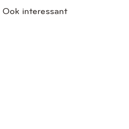
Ook interessant
HR KOPEN
Verliefd op een huis? Zet eerst je roze bril af
LEES VERDER
HR KOPEN
Een huis kun je veranderen, de locatie niet
LEES VERDER
HR KOPEN
,
HR VERKOPEN
Je volgende huis vinden begint niet op Funda