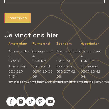
Inschrijven
Je vindt ons hier
Amsterdam
Purmerend
Zaandam
Hypotheken
Koopvaardersplantsoen
Sydneystraat
Ankersmidplein
Sydneystraat
2
4
2
4
1034 KE
1448 NC
1506 CK
1448 NC
Amsterdam
Purmerend
Zaandam
Purmerend
020 229
0299 20 08
075 207 92
0299 25 42
9474
08
05
04
amsterdam@hrhome.nl
welkom@hrhome.nl
welkom@hrhome.nl
hypotheken@hrho