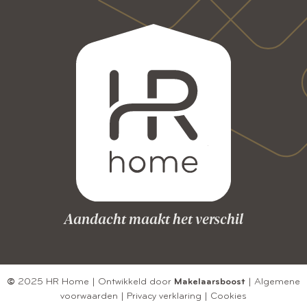
Aandacht maakt het verschil
©
2025 HR Home | Ontwikkeld door
Makelaarsboost
|
Algemene
voorwaarden
|
Privacy verklaring
|
Cookies