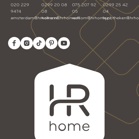
020 229
0299 20 08
075 207 92
0299 25 42
9474
08
05
04
amsterdam@hrhome.nl
welkom@hrhome.nl
welkom@hrhome.nl
hypotheken@hrho