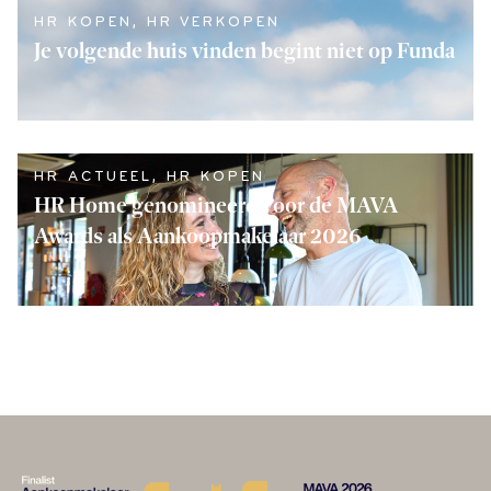
HR KOPEN
,
HR VERKOPEN
Je volgende huis vinden begint niet op Funda
LEES VERDER
HR ACTUEEL
,
HR KOPEN
HR Home genomineerd voor de MAVA
Awards als Aankoopmakelaar 2026
LEES VERDER