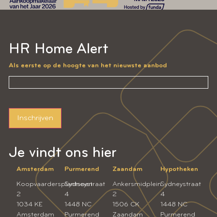
HR Home Alert
Als eerste op de hoogte van het nieuwste aanbod
Inschrijven
Je vindt ons hier
Amsterdam
Purmerend
Zaandam
Hypotheken
Koopvaardersplantsoen
Sydneystraat
Ankersmidplein
Sydneystraat
2
4
2
4
1034 KE
1448 NC
1506 CK
1448 NC
Amsterdam
Purmerend
Zaandam
Purmerend