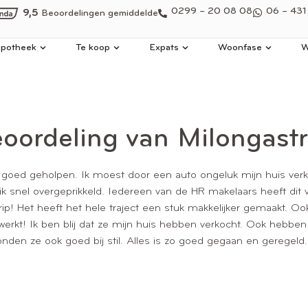
0299 – 20 08 08
06 – 431
9,5
Beoordelingen gemiddelde
potheek
Te koop
Expats
Woonfase
W
oordeling van Milongast
 goed geholpen. Ik moest door een auto ongeluk mijn huis ver
k snel overgeprikkeld. Iedereen van de HR makelaars heeft dit v
! Het heeft het hele traject een stuk makkelijker gemaakt. Ook 
rkt! Ik ben blij dat ze mijn huis hebben verkocht. Ook hebbe
nden ze ook goed bij stil. Alles is zo goed gegaan en geregeld. 