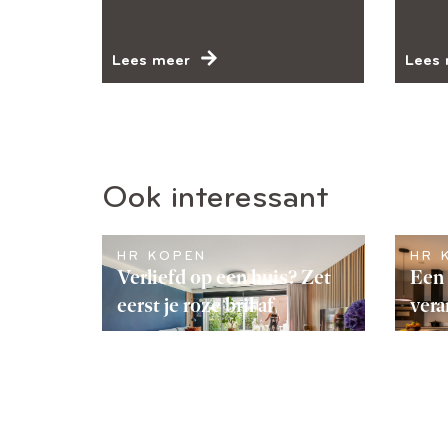
Lees meer
Lees 
Ook interessant
HR KOPEN
HR 
Verliefd op een huis? Zet
Een 
eerst je roze bril af
vera
LEES VERDER
LEE