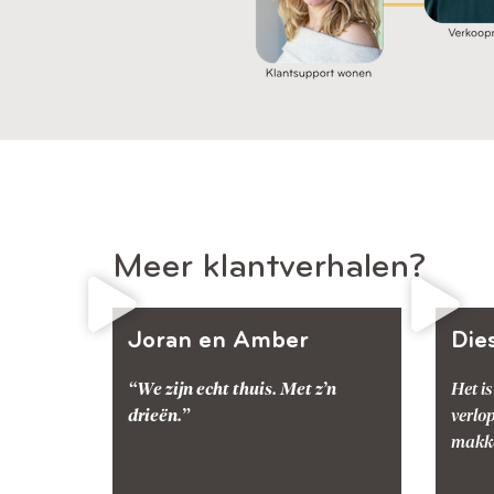
Meer klantverhalen?
Joran en Amber
Die
“We zijn echt thuis. Met z’n
Het is
drieën.”
verlop
makkel