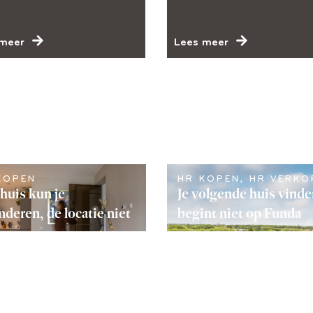
meer
Lees meer
KOPEN
HR KOPEN
,
HR VERKO
huis kun je
Je volgende huis vind
nderen, de locatie niet
begint niet op Funda
S VERDER
LEES VERDER