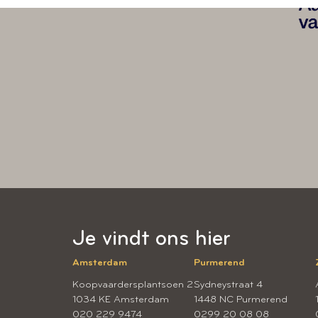
Je vindt ons hier
Amsterdam
Purmerend
Koopvaardersplantsoen 2
Sydneystraat 4
1034 KE Amsterdam
1448 NC Purmerend
020 229 9474
0299 20 08 08