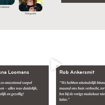
sna Loomans
Rob Ankersmit
 zo ontzettend soepel
“We hebben uiteindelijk binn
en – alles was duidelijk,
maand ons huis verkocht, ter
ijk en gezellig!
het bij de vorige makelaar nie
lukte.”