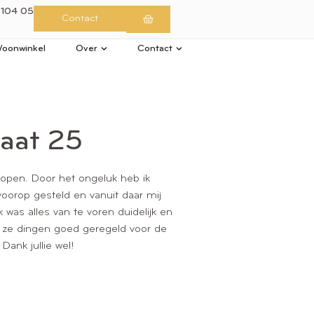
 104 05
Contact
oonwinkel
Over
Contact
raat 25
kopen. Door het ongeluk heb ik
oorop gesteld en vanuit daar mij
was alles van te voren duidelijk en
n ze dingen goed geregeld voor de
Dank jullie wel!