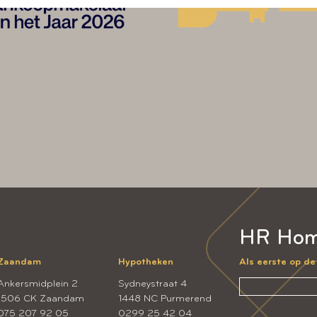
HR Hom
Zaandam
Hypotheken
Als eerste op d
Ankersmidplein 2
Sydneystraat 4
1506 CK Zaandam
1448 NC Purmerend
075 207 92 05
0299 25 42 04