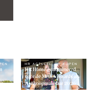
PEN
HR ACTUEEL
,
HR KOPEN
en
HR Home genomineerd
voor de MAVA Awards als
Aankoopmakelaar 2026
LEES VERDER