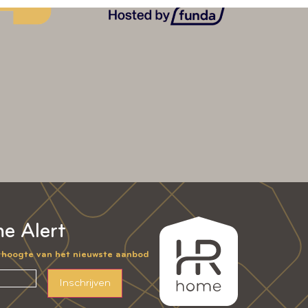
e Alert
e hoogte van het nieuwste aanbod
Inschrijven