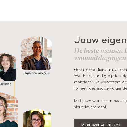
Jouw eige
De beste mensen b
woonuitdagingen
Geen losse dienst maar een
Wat heb jij nodig bij de vo
makelaar? Je woonteam denk
tot een geslaagde volgend
Met jouw woonteam naast je
sleuteloverdracht.
Meer over woonteams