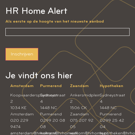
HR Home Alert
Als eerste op de hoogte van het nieuwste aanbod
Inschrijven
Je vindt ons hier
Amsterdam
Purmerend
Zaandam
Hypotheken
Koopvaardersplantsoen
Sydneystraat
Ankersmidplein
Sydneystraat
2
4
2
4
1034 KE
1448 NC
1506 CK
1448 NC
Amsterdam
Purmerend
Zaandam
Purmerend
020 229
0299 20 08
075 207 92
0299 25 42
9474
08
05
04
amsterdam@hrhome.nl
welkom@hrhome.nl
welkom@hrhome.nl
hypotheken@hrho