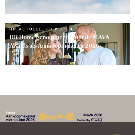
LEES VERDER
HR ACTUEEL
,
HR KOPEN
HR Home genomineerd voor de MAVA
Awards als Aankoopmakelaar 2026
LEES VERDER