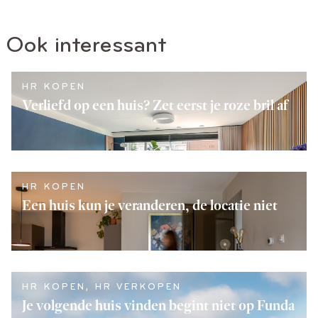
Ook interessant
HR KOPEN
Verliefd op een huis? Zet eerst je roze bril af
LEES VERDER
HR KOPEN
Een huis kun je veranderen, de locatie niet
LEES VERDER
HR KOPEN
,
HR VERKOPEN
Je volgende huis vinden begint niet op Funda