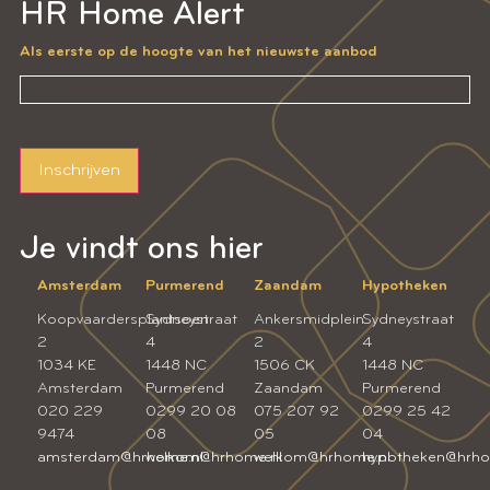
HR Home Alert
Als eerste op de hoogte van het nieuwste aanbod
Inschrijven
Je vindt ons hier
Amsterdam
Purmerend
Zaandam
Hypotheken
Koopvaardersplantsoen
Sydneystraat
Ankersmidplein
Sydneystraat
2
4
2
4
1034 KE
1448 NC
1506 CK
1448 NC
Amsterdam
Purmerend
Zaandam
Purmerend
020 229
0299 20 08
075 207 92
0299 25 42
9474
08
05
04
amsterdam@hrhome.nl
welkom@hrhome.nl
welkom@hrhome.nl
hypotheken@hrho