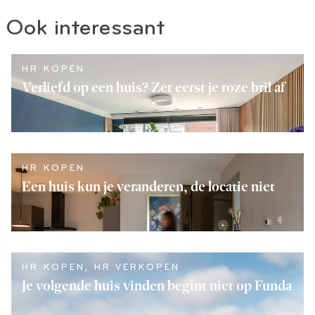
Ook interessant
HR KOPEN
Verliefd op een huis? Zet eerst je roze bril af
LEES VERDER
HR KOPEN
Een huis kun je veranderen, de locatie niet
LEES VERDER
HR KOPEN
,
HR VERKOPEN
Je volgende huis vinden begint niet op Funda