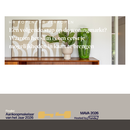
LEES VERDER
HR KOPEN
,
HR VERKOPEN
Een volgende stap op de woningmarkt?
Waarom het slim is om eerst je
mogelijkheden in kaart te brengen
LEES VERDER