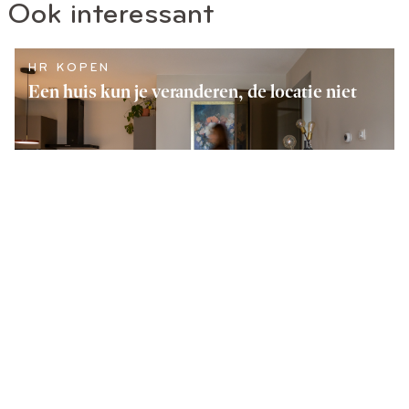
Ook interessant
HR KOPEN
Een huis kun je veranderen, de locatie niet
LEES VERDER
HR KOPEN
,
HR VERKOPEN
Je volgende huis vinden begint niet op Funda
LEES VERDER
HR ACTUEEL
,
HR KOPEN
HR Home genomineerd voor de MAVA
Awards als Aankoopmakelaar 2026