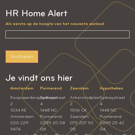
HR Home Alert
Als eerste op de hoogte van het nieuwste aanbod
Inschrijven
Je vindt ons hier
Amsterdam
Purmerend
Zaandam
Hypotheken
Koopvaardersplantsoen
Sydneystraat
Ankersmidplein
Sydneystraat
2
4
2
4
1034 KE
1448 NC
1506 CK
1448 NC
Amsterdam
Purmerend
Zaandam
Purmerend
020 229
0299 20 08
075 207 92
0299 25 42
9474
08
05
04