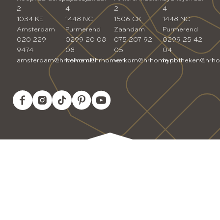
2
4
2
4
1034 KE
1448 NC
1506 CK
1448 NC
Amsterdam
Purmerend
Zaandam
Purmerend
020 229
0299 20 08
075 207 92
0299 25 42
9474
08
05
04
amsterdam@hrhome.nl
welkom@hrhome.nl
welkom@hrhome.nl
hypotheken@hrho