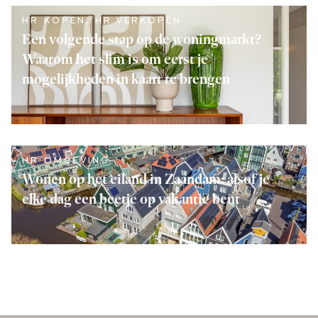
HR KOPEN
,
HR VERKOPEN
Een volgende stap op de woningmarkt?
Waarom het slim is om eerst je
mogelijkheden in kaart te brengen
LEES VERDER
HR OMGEVING
Wonen op het eiland in Zaandam: alsof je
elke dag een beetje op vakantie bent
LEES VERDER