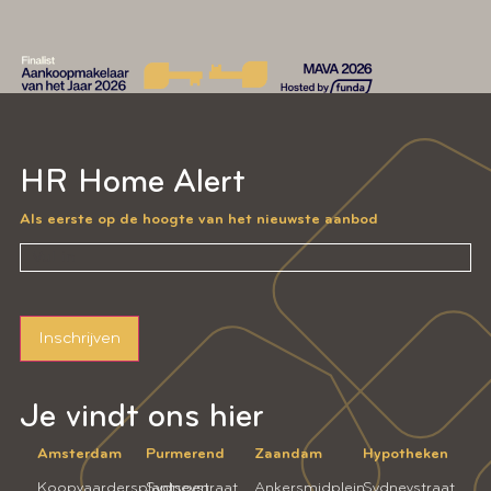
HR Home Alert
Als eerste op de hoogte van het nieuwste aanbod
Inschrijven
Je vindt ons hier
Amsterdam
Purmerend
Zaandam
Hypotheken
Koopvaardersplantsoen
Sydneystraat
Ankersmidplein
Sydneystraat