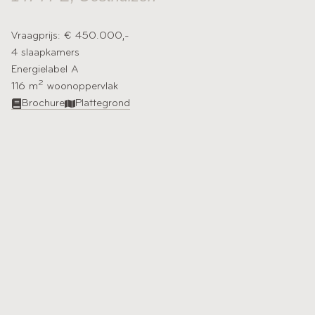
Vraagprijs: € 450.000,-
4 slaapkamers
Energielabel A
2
116 m
woonoppervlak​
Brochure
Plattegrond