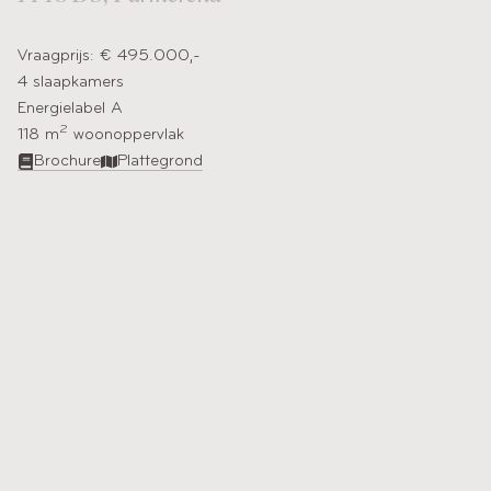
Vraagprijs: € 495.000,-
4 slaapkamers
Energielabel A
2
118 m
woonoppervlak​
Brochure
Plattegrond