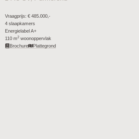
Vraagprijs: € 485.000,-
4 slaapkamers
Energielabel A+
2
110 m
woonoppervlak​
Brochure
Plattegrond