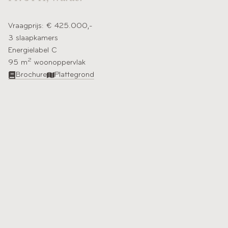
Vraagprijs: € 425.000,-
3 slaapkamers
Energielabel C
2
95 m
woonoppervlak​
Brochure
Plattegrond