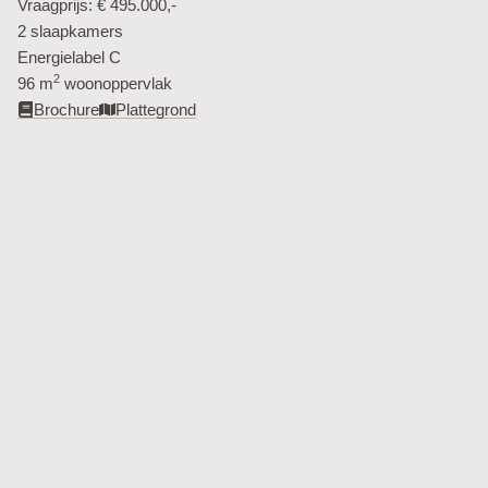
Vraagprijs: € 495.000,-
2 slaapkamers
Energielabel C
2
96 m
woonoppervlak​
Brochure
Plattegrond