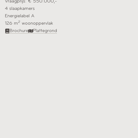
Vraagprijs: € 550.000,-
4 slaapkamers
Energielabel A
2
126 m
woonoppervlak​
Brochure
Plattegrond