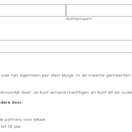
Achternaam
er het algemeen een klein klusje. In de meeste gemeenten kan 
it persoonlijk doet. Je kunt iemand machtigen en kunt dit als oud
ndere door:
 partners voor elkaar
tot 18 jaar