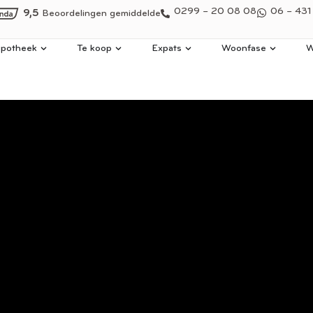
0299 – 20 08 08
06 – 431
9,5
Beoordelingen gemiddelde
potheek
Te koop
Expats
Woonfase
W