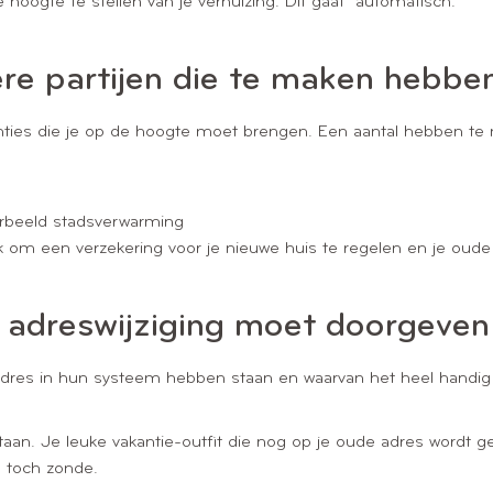
 hoogte te stellen van je verhuizing. Dit gaat automatisch.
re partijen die te maken hebben
stanties die je op de hoogte moet brengen. Een aantal hebben te
oorbeeld stadsverwarming
ijk om een verzekering voor je nieuwe huis te regelen en je oud
je adreswijziging moet doorgeven
uisadres in hun systeem hebben staan en waarvan het heel handig i
aan. Je leuke vakantie-outfit die nog op je oude adres wordt gele
s toch zonde.