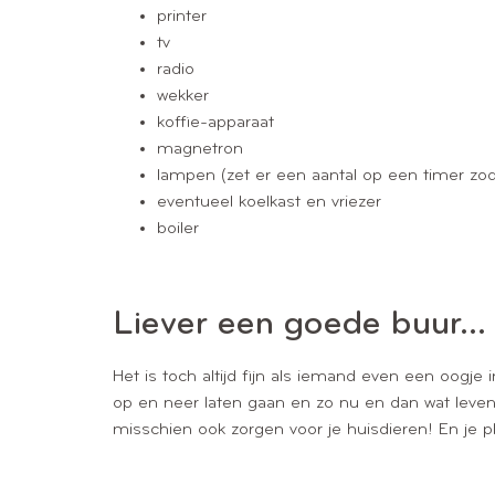
printer
tv
radio
wekker
koffie-apparaat
magnetron
lampen (zet er een aantal op een timer zodat
eventueel koelkast en vriezer
boiler
Liever een goede buur…
Het is toch altijd fijn als iemand even een oogje i
op en neer laten gaan en zo nu en dan wat leven 
misschien ook zorgen voor je huisdieren! En je pl