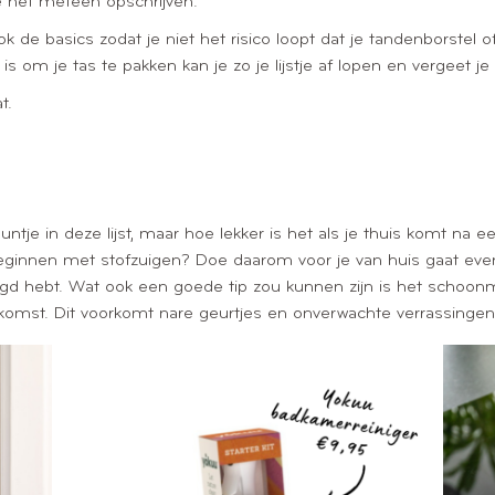
je het meteen opschrijven.
ok de basics zodat je niet het risico loopt dat je tandenborstel o
 om je tas te pakken kan je zo je lijstje af lopen en vergeet je 
t.
tje in deze lijst, maar hoe lekker is het als je thuis komt na e
eginnen met stofzuigen? Doe daarom voor je van huis gaat eve
uigd hebt. Wat ook een goede tip zou kunnen zijn is het schoonm
omst. Dit voorkomt nare geurtjes en onverwachte verrassingen 