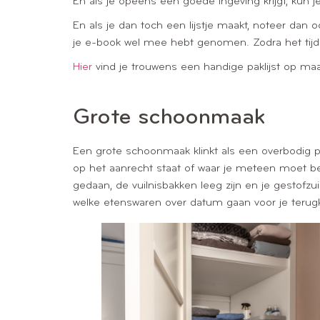
En als je opeens een goede ingeving krijgt, kun 
En als je dan toch een lijstje maakt, noteer dan o
je e-book wel mee hebt genomen. Zodra het tijd is
Hier
vind je trouwens een handige paklijst op maa
Grote schoonmaak
Een grote schoonmaak klinkt als een overbodig pun
op het aanrecht staat of waar je meteen moet b
gedaan, de vuilnisbakken leeg zijn en je gestofz
welke etenswaren over datum gaan voor je terugk