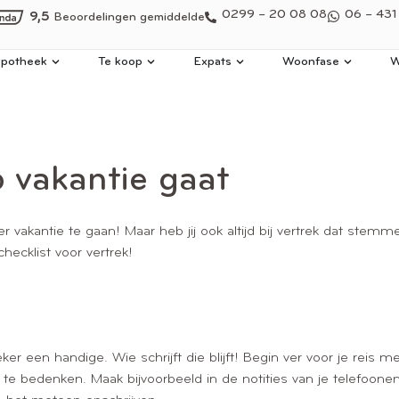
0299 – 20 08 08
06 – 431
9,5
Beoordelingen gemiddelde
potheek
Te koop
Expats
Woonfase
W
p vakantie gaat
er vakantie te gaan! Maar heb jij ook altijd bij vertrek dat stemm
ecklist voor vertrek!
r een handige. Wie schrijft die blijft! Begin ver voor je reis m
 te bedenken. Maak bijvoorbeeld in de notities van je telefoonene