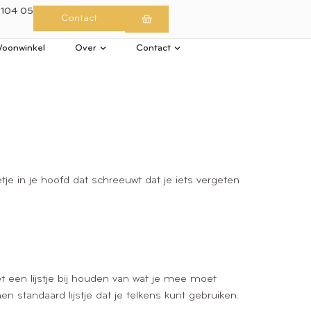
 104 05
Contact
oonwinkel
Over
Contact
etje in je hoofd dat schreeuwt dat je iets vergeten
et een lijstje bij houden van wat je mee moet
n standaard lijstje dat je telkens kunt gebruiken.