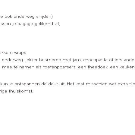
e ook onderweg snijden)
tussen je bagage geklemd zit)
lekkere wraps
 onderweg. lekker besmeren met jam, chocopasta of iets anders 
 mee te namen als toetenpoetsers, een theedoek, een keukenro
kun je ontspannen de deur uit. Het kost misschien wat extra ti
tige thuiskomst.